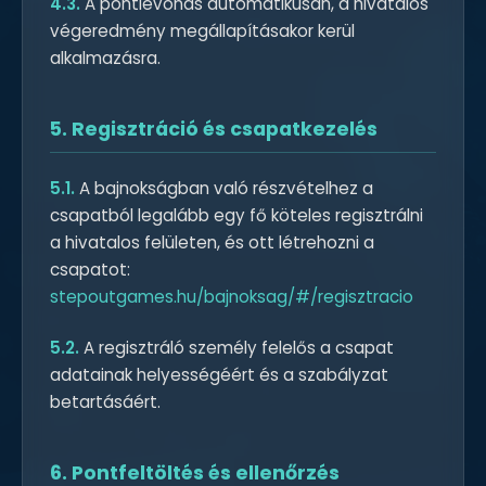
4.3.
A pontlevonás automatikusan, a hivatalos
végeredmény megállapításakor kerül
alkalmazásra.
5. Regisztráció és csapatkezelés
5.1.
A bajnokságban való részvételhez a
csapatból legalább egy fő köteles regisztrálni
a hivatalos felületen, és ott létrehozni a
csapatot:
stepoutgames.hu/bajnoksag/#/regisztracio
5.2.
A regisztráló személy felelős a csapat
adatainak helyességéért és a szabályzat
betartásáért.
6. Pontfeltöltés és ellenőrzés