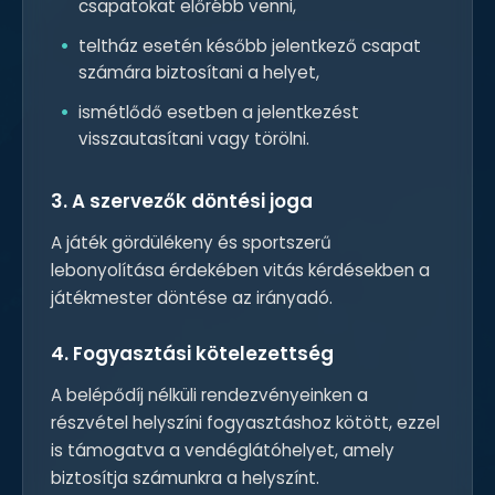
csapatokat előrébb venni,
teltház esetén később jelentkező csapat
számára biztosítani a helyet,
ismétlődő esetben a jelentkezést
visszautasítani vagy törölni.
3. A szervezők döntési joga
A játék gördülékeny és sportszerű
lebonyolítása érdekében vitás kérdésekben a
játékmester döntése az irányadó.
4. Fogyasztási kötelezettség
A belépődíj nélküli rendezvényeinken a
részvétel helyszíni fogyasztáshoz kötött, ezzel
is támogatva a vendéglátóhelyet, amely
biztosítja számunkra a helyszínt.