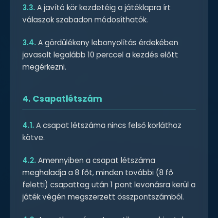
3.3.
A javító kör kezdetéig a játéklapra írt
válaszok szabadon módosíthatók.
3.4.
A gördülékeny lebonyolítás érdekében
javasolt legalább 10 perccel a kezdés előtt
megérkezni.
4. Csapatlétszám
4.1.
A csapat létszáma nincs felső korláthoz
kötve.
4.2.
Amennyiben a csapat létszáma
meghaladja a 8 főt, minden további (8 fő
feletti) csapattag után 1 pont levonásra kerül a
játék végén megszerzett összpontszámból.