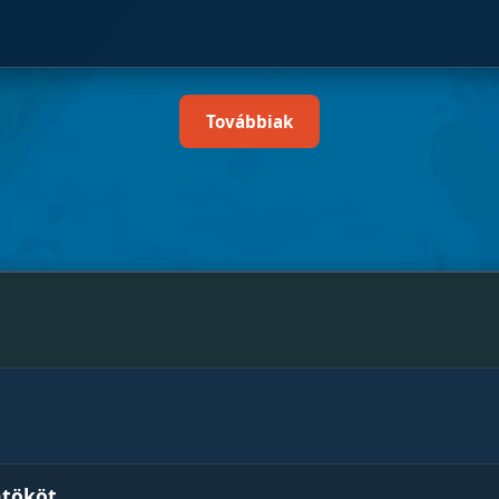
Továbbiak
atököt