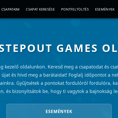
CSAPATAIM
CSAPAT KERESÉSE
PONTFELTÖLTÉS
ESEMÉNYEK
 STEPOUT GAMES O
g kezelő oldalunkon. Keresd meg a csapatodat és csat
n újat és hívd meg a barátaidat! Foglalj időpontot a n
kainkra. Gyűjtsétek a pontokat fordulóról fordulóra, ka
án, és bizonyítsátok be, hogy ti vagytok a bajnokság le
ESEMÉNYEK