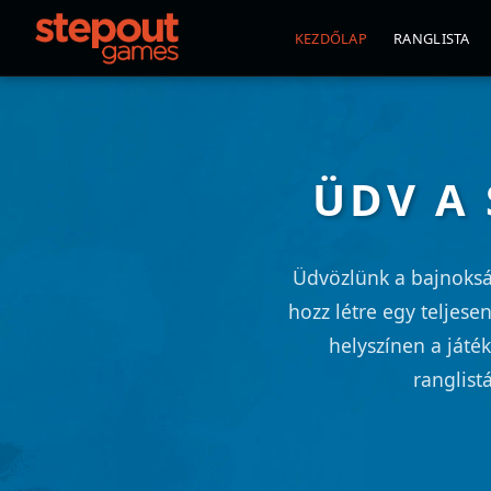
KEZDŐLAP
RANGLISTA
ÜDV A
Üdvözlünk a bajnoksá
hozz létre egy teljese
helyszínen a játé
ranglist