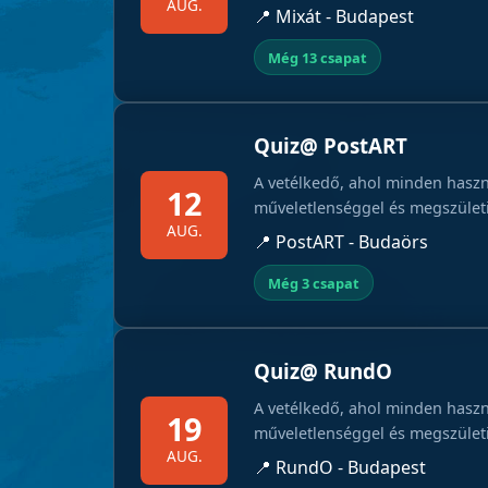
AUG.
📍 Mixát - Budapest
Még 13 csapat
Quiz@ PostART
A vetélkedő, ahol minden haszn
12
műveletlenséggel és megszületik
AUG.
📍 PostART - Budaörs
Még 3 csapat
Quiz@ RundO
A vetélkedő, ahol minden haszn
19
műveletlenséggel és megszületik
AUG.
📍 RundO - Budapest