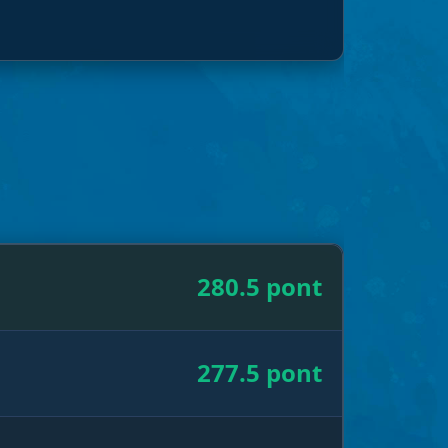
280.5 pont
277.5 pont