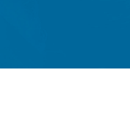
KEZDŐLAP
CSAPATÉPÍTŐ JÁTÉKOK
ESEMÉNYEK
RÓLUNK
KAPCSOLAT