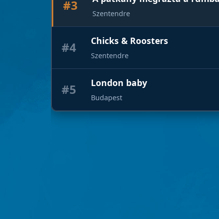
#3
Szentendre
Chicks & Roosters
#4
Szentendre
London baby
#5
Budapest