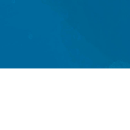
info@stepoutgames.hu
+36 20 495 7058
Adatkezelési tájékoztató
Játékszabályzat