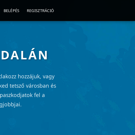
BELÉPÉS
REGISZTRÁCIÓ
LDALÁN
lakozz hozzájuk, vagy
eked tetsző városban és
paszkodjatok fel a
gjobbjai.