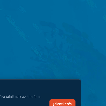
a találkozik az általános
Jelentkezés