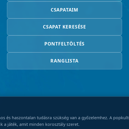
CSAPATAIM
CSAPAT KERESÉSE
PONTFELTÖLTÉS
RANGLISTA
os és haszontalan tudásra szükség van a győzelemhez. A popkultúr
 a játék, amit minden korosztály szeret.