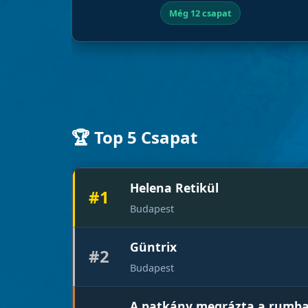
Még 12 csapat
🏆 Top 5 Csapat
Helena Retikül
#1
Budapest
Güntrix
#2
Budapest
A patkány megrázta a rumb