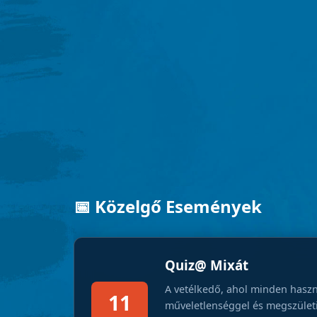
📅 Közelgő Események
Quiz@ Mixát
A vetélkedő, ahol minden haszn
11
műveletlenséggel és megszületik