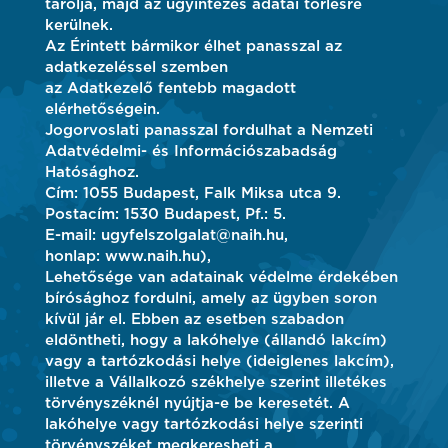
tárolja, majd az ügyintézés adatai törlésre
kerülnek.
Az Érintett bármikor élhet panasszal az
adatkezeléssel szemben
az Adatkezelő fentebb magadott
elérhetőségein.
Jogorvoslati panasszal fordulhat a Nemzeti
Adatvédelmi- és Információszabadság
Hatósághoz.
Cím: 1055 Budapest, Falk Miksa utca 9.
Postacím: 1530 Budapest, Pf.: 5.
E-mail: ugyfelszolgalat@naih.hu,
honlap: www.naih.hu),
Lehetősége van adatainak védelme érdekében
bírósághoz fordulni, amely az ügyben soron
kívül jár el. Ebben az esetben szabadon
eldöntheti, hogy a lakóhelye (állandó lakcím)
vagy a tartózkodási helye (ideiglenes lakcím),
illetve a Vállalkozó székhelye szerint illetékes
törvényszéknél nyújtja-e be keresetét. A
lakóhelye vagy tartózkodási helye szerinti
törvényszéket megkeresheti a