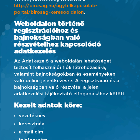
http://birosag.hu/ugyfelkapcsolati-
portal/birosag-keresooldalon
.
Weboldalon történő
regisztrációhoz és
bajnokságban való
részvételhez kapcsolódó
adatkezelés
Az Adatkezelő a weboldalán lehetőséget
biztosít felhasználói fiók létrehozására,
valamint bajnokságokban és eseményeken
való online jelentkezésre. A regisztráció és a
bajnokságban való részvétel a jelen
adatkezelési tájékoztató elfogadásához kötött.
Kezelt adatok köre:
vezetéknév
keresztnév
e-mail cím