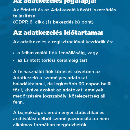
Az adatkezelés jogalapja:
Az Érintett és az Adatkezelő közötti szerződés
teljesítése
(GDPR 6. cikk (1) bekezdés b) pont)
Az adatkezelés időtartama:
Az adatkezelés a regisztrációval kezdődik és:
a felhasználói fiók fennállásáig, vagy
az Érintett törlési kérelméig tart.
A felhasználói fiók törlését követően az
Adatkezelő a személyes adatokat
haladéktalanul, de legkésőbb 30 napon belül
törli, kivéve azokat az adatokat, amelyek
megőrzésére jogszabályi kötelezettség áll
fenn.
A bajnokságok eredményei statisztikai és
archiválási célból személyazonosításra nem
alkalmas formában megőrizhetők.