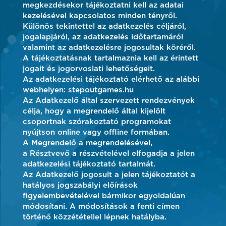
megkezdésekor tájékoztatni kell az adatai
kezelésével kapcsolatos minden tényről.
Különös tekintettel az adatkezelés céljáról,
jogalapjáról, az adatkezelés időtartamáról
valamint az adatkezelésre jogosultak köréről.
A tájékoztatásnak tartalmaznia kell az érintett
jogait és jogorvoslati lehetőségeit.
Az adatkezelési tájékoztató elérhető az alábbi
webhelyen: stepoutgames.hu
Az Adatkezelő által szervezett rendezvények
célja, hogy a megrendelő által kijelölt
csoportnak szórakoztató programokat
nyújtson online vagy offline formában.
A Megrendelő a megrendelésével,
a Résztvevő a részvételével elfogadja a jelen
adatkezelési tájékoztató tartalmát.
Az Adatkezelő jogosult a jelen tájékoztatót a
hatályos jogszabályi előírások
figyelembevételével bármikor egyoldalúan
módosítani. A módosítások a fenti címen
történő közzététellel lépnek hatályba.