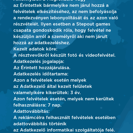
az Érintettek bármelyike nem járul hozzá a
felvételek elkészítéséhez, az nem befolyásolja
a rendezvényen lebonyolítását és az azon való
részvételét. Ilyen esetben a Stepout games
csapata gondoskodik róla, hogy felvétel ne
készüljön arról a személyről aki nem járult
hozzá az adatkezeléshez.
Kezelt adatok köre:
A résztvevőkről készült fotó és videofelvétel.
Adatkezelés jogalapja:
Az Érintett hozzájárulása.
Adatkezelés időtartama:
Azon a felvételek esetén melyek
az Adatkezelő által kezelt felületek
valamelyikére kikerültek: 3 év.
Azon felvételek esetén, melyek nem kerültek
felhasználásra: 7 nap.
Adattovábbítás:
A reklámcélra felhasznált felvételek esetében
adattovábbítás történik
az Adatkezelő informatikai szolgáltatója felé.