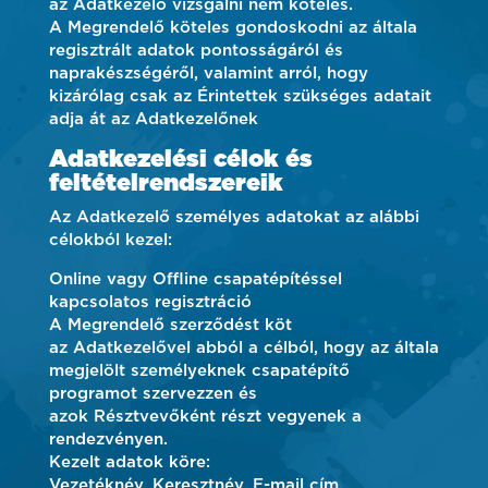
az Adatkezelő vizsgálni nem köteles.
A Megrendelő köteles gondoskodni az általa
regisztrált adatok pontosságáról és
naprakészségéről, valamint arról, hogy
kizárólag csak az Érintettek szükséges adatait
adja át az Adatkezelőnek
Adatkezelési célok és
feltételrendszereik
Az Adatkezelő személyes adatokat az alábbi
célokból kezel:
Online vagy Offline csapatépítéssel
kapcsolatos regisztráció
A Megrendelő szerződést köt
az Adatkezelővel abból a célból, hogy az általa
megjelölt személyeknek csapatépítő
programot szervezzen és
azok Résztvevőként részt vegyenek a
rendezvényen.
Kezelt adatok köre:
Vezetéknév, Keresztnév, E-mail cím.