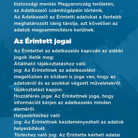
biztonsági mentés Magyarország területén,
az Adatkezelő számítógépéin történik.
Az Adatkezelő az Érintetti adatokat a fentebb
meghatározott ideig tárolja, azt követően az
adatok megsemmisítésre kerülnek.
Az Érintett jogai
Az Érintettet az adatkezelés kapcsán az alábbi
jogok illetik meg:
Átlátható tájékoztatáshoz való
jog: Az Érintettnek az adatkezelést
megelőzően és közben is joga van, hogy az
adatokról és az azokkal végzett műveletekről
tájékoztatást kapjon.
Hozzáférés joga: Az Érintettnek joga, hogy
információt kérjen az adatkezelés minden
eleméről.
Helyesbítéshez való
jog: Az Érintettnek kezdeményezheti az adatok
helyesbítését.
Törléshez való jog: Az Érintette kérheti adatai