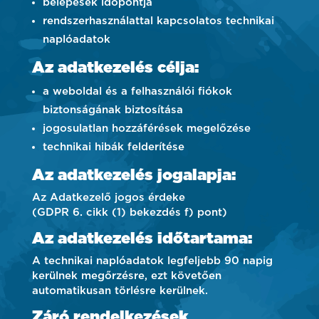
belépések időpontja
rendszerhasználattal kapcsolatos technikai
naplóadatok
Az adatkezelés célja:
a weboldal és a felhasználói fiókok
biztonságának biztosítása
jogosulatlan hozzáférések megelőzése
technikai hibák felderítése
Az adatkezelés jogalapja:
Az Adatkezelő jogos érdeke
(GDPR 6. cikk (1) bekezdés f) pont)
Az adatkezelés időtartama:
A technikai naplóadatok legfeljebb 90 napig
kerülnek megőrzésre, ezt követően
automatikusan törlésre kerülnek.
Záró rendelkezések