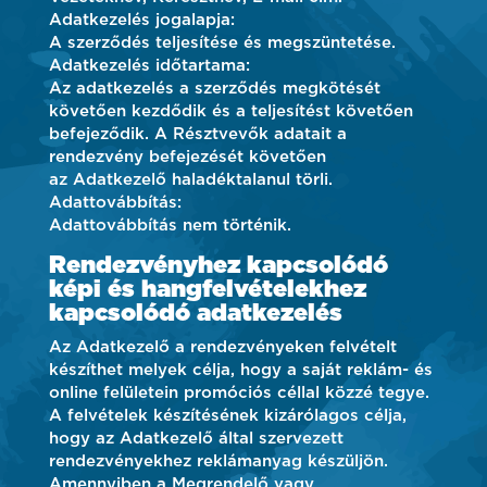
Adatkezelés jogalapja:
A szerződés teljesítése és megszüntetése.
Adatkezelés időtartama:
Az adatkezelés a szerződés megkötését
követően kezdődik és a teljesítést követően
befejeződik. A Résztvevők adatait a
rendezvény befejezését követően
az Adatkezelő haladéktalanul törli.
Adattovábbítás:
Adattovábbítás nem történik.
Rendezvényhez kapcsolódó
képi és hangfelvételekhez
kapcsolódó adatkezelés
Az Adatkezelő a rendezvényeken felvételt
készíthet melyek célja, hogy a saját reklám- és
online felületein promóciós céllal közzé tegye.
A felvételek készítésének kizárólagos célja,
hogy az Adatkezelő által szervezett
rendezvényekhez reklámanyag készüljön.
Amennyiben a Megrendelő vagy