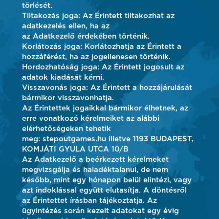
törlését.
Tiltakozás joga: Az Érintett tiltakozhat az
adatkezelés ellen, ha az
az Adatkezelő érdekében történik.
Korlátozás joga: Korlátozhatja az Érintett a
hozzáférést, ha az jogellenesen történik.
Hordozhatóság joga: Az Érintett jogosult az
adatok kiadását kérni.
Visszavonás joga: Az Érintett a hozzájárulását
bármikor visszavonhatja.
Az Érintettek jogaikkal bármikor élhetnek, az
erre vonatkozó kérelmeiket az alábbi
elérhetőségeken tehetik
meg: stepoutgames.hu illetve 1193 BUDAPEST,
KOMJÁTI GYULA UTCA 10/B
Az Adatkezelő a beérkezett kérelmeket
megvizsgálja és haladéktalanul, de nem
később, mint egy hónapon belül elintézi, vagy
azt indoklással együtt elutasítja. A döntésről
az Érintettet írásban tájékoztatja. Az
ügyintézés során kezelt adatokat egy évig