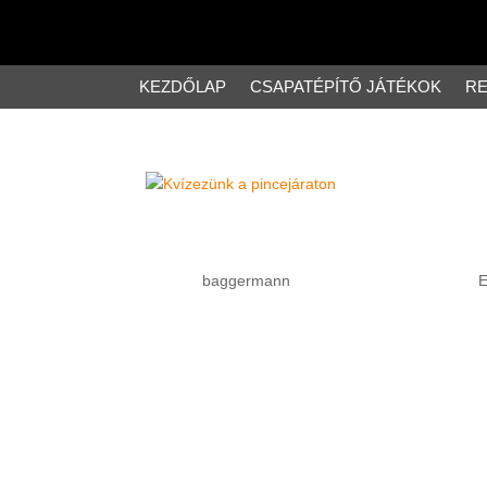
KEZDŐLAP
CSAPATÉPÍTŐ JÁTÉKOK
RE
Kvízezünk a pincejáraton
Szerző:
baggermann
|
Közzétéve: máj 7, 2023
|
E
A pezsgő borkaland, azaz a Budafoki Pincejárat 
partnerei vagyunk. A Pincejárat vendégei mellett
asztalt foglalni, mert hamar...