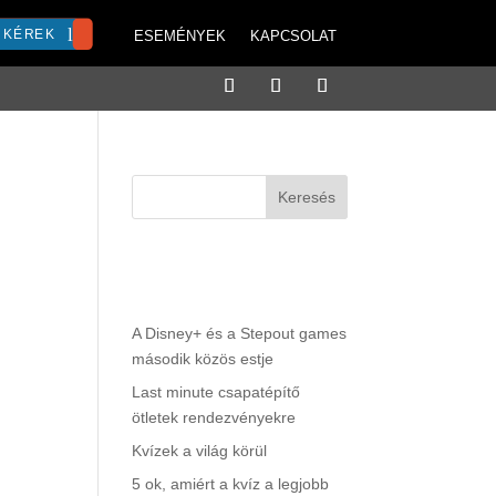
 KÉREK
ESEMÉNYEK
KAPCSOLAT
Keresés
Legutóbbi
bejegyzések
A Disney+ és a Stepout games
től a
második közös estje
n
Last minute csapatépítő
ötletek rendezvényekre
Kvízek a világ körül
5 ok, amiért a kvíz a legjobb