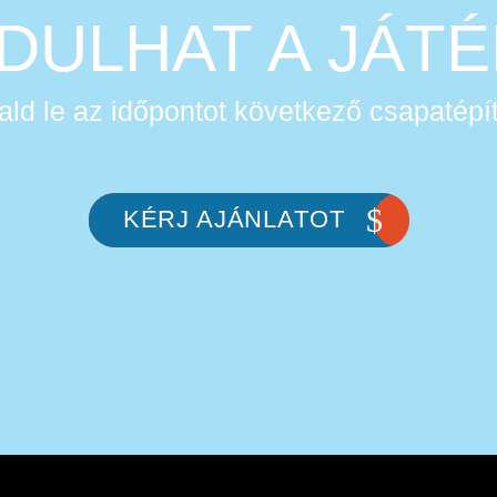
NDULHAT A JÁTÉ
ald le az időpontot következő csapatépí
KÉRJ AJÁNLATOT