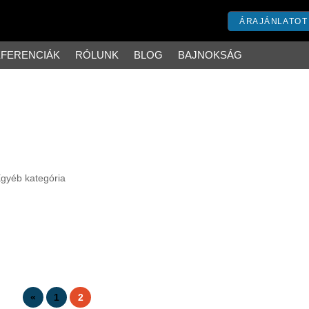
ÁRAJÁNLATOT
FERENCIÁK
RÓLUNK
BLOG
BAJNOKSÁG
gyéb kategória
több éve nagy sikernek örvendő esemény sorozat, amelynek a kezdetek
 a budafokiak is hamar megszerették a játékunkat, tehát érdemes időbe
«
1
2