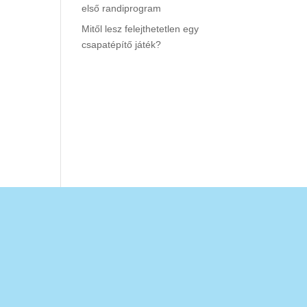
első randiprogram
Mitől lesz felejthetetlen egy
csapatépítő játék?
Legutóbbi
hozzászólások
Nincs megjeleníthető
bejegyzés.