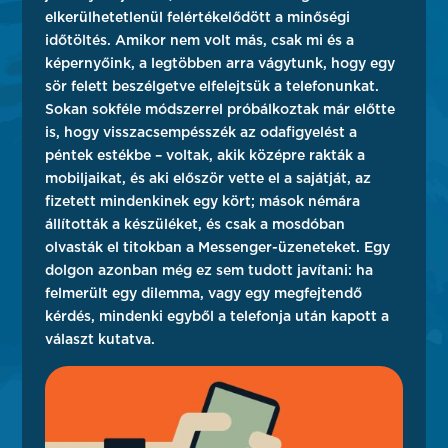
elkerülhetetlenül felértékelődött a minőségi
időtöltés. Amikor nem volt más, csak mi és a
képernyőink, a legtöbben arra vágytunk, hogy egy
sör felett beszélgetve elfelejtsük a telefonunkat.
Sokan sokféle módszerrel próbálkoztak már előtte
is, hogy visszacsempésszék az odafigyelést a
péntek estékbe – voltak, akik középre rakták a
mobiljaikat, és aki először vette el a sajátját, az
fizetett mindenkinek egy kört; mások némára
állították a készüléket, és csak a mosdóban
olvasták el titokban a Messenger-üzeneteket. Egy
dolgon azonban még ez sem tudott javítani: ha
felmerült egy dilemma, vagy egy megfejtendő
kérdés, mindenki egyből a telefonja után kapott a
választ kutatva.