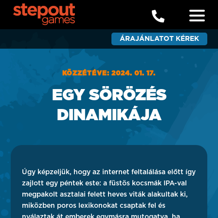

ÁRAJÁNLATOT KÉREK
KÖZZÉTÉVE: 2024. 01. 17.
EGY SÖRÖZÉS
DINAMIKÁJA
Úgy képzeljük, hogy az internet feltalálása előtt így
zajlott egy péntek este: a füstös kocsmák IPA-val
megpakolt asztalai felett heves viták alakultak ki,
miközben poros lexikonokat csaptak fel és
nyálaztak át emberek egymásra mutogatva, ha