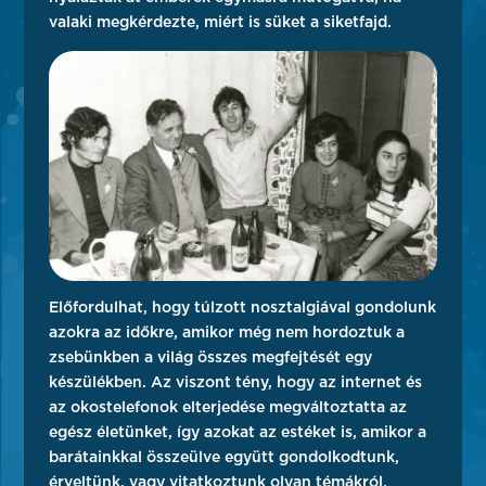
valaki megkérdezte, miért is süket a siketfajd.
Előfordulhat, hogy túlzott nosztalgiával gondolunk
azokra az időkre, amikor még nem hordoztuk a
zsebünkben a világ összes megfejtését egy
készülékben. Az viszont tény, hogy az internet és
az okostelefonok elterjedése megváltoztatta az
egész életünket, így azokat az estéket is, amikor a
barátainkkal összeülve együtt gondolkodtunk,
érveltünk, vagy vitatkoztunk olyan témákról,