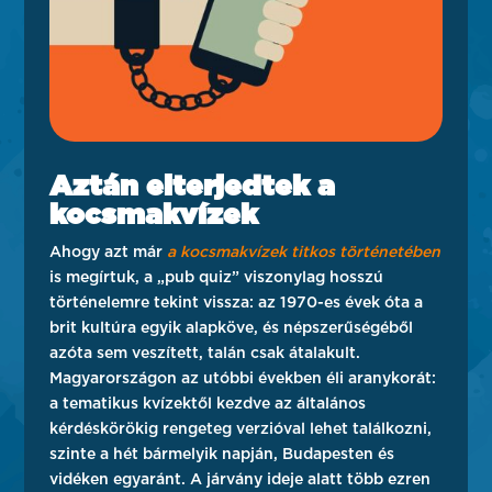
Aztán elterjedtek a
kocsmakvízek
Ahogy azt már
a kocsmakvízek titkos történetében
is megírtuk, a „pub quiz” viszonylag hosszú
történelemre tekint vissza: az 1970-es évek óta a
brit kultúra egyik alapköve, és népszerűségéből
azóta sem veszített, talán csak átalakult.
Magyarországon az utóbbi években éli aranykorát:
a tematikus kvízektől kezdve az általános
kérdéskörökig rengeteg verzióval lehet találkozni,
szinte a hét bármelyik napján, Budapesten és
vidéken egyaránt. A járvány ideje alatt több ezren