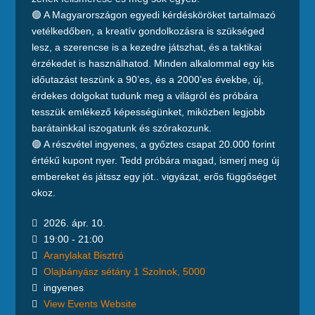
🟢 A Magyarországon egyedi kérdésköröket tartalmazó
vetélkedőben, a kreatív gondolkozásra is szükséged
lesz, a szerencse is a kezedre játszhat, és a taktikai
érzékedet is használhatod. Minden alkalommal egy kis
időutazást teszünk a 90’es, és a 2000’es évekbe, új,
érdekes dolgokat tudunk meg a világról és próbára
tesszük emlékező képességünket, miközben legjobb
barátainkkal iszogatunk és szórakozunk.
🟢 A részvétel ingyenes, a győztes csapat 20.000 forint
értékű kupont nyer. Tedd próbára magad, ismerj meg új
embereket és játssz egy jót.. vigyázat, erős függőséget
okoz.
2026. ápr. 10.
19:00 - 21:00
Aranylakat Bisztró
Olajbányász sétány 1 Szolnok, 5000
ingyenes
View Events Website