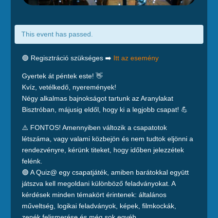
This event has passed.
🟢 Regisztráció szükséges ➡️
Itt az esemény
Gyertek át péntek este! 👋
Kvíz, vetélkedő, nyeremények!
Négy alkalmas bajnokságot tartunk az Aranylakat
Bisztróban, májusig eldől, hogy ki a legjobb csapat! 💪
⚠️ FONTOS! Amennyiben változik a csapatotok
létszáma, vagy valami közbejön és nem tudtok eljönni a
rendezvényre, kérünk titeket, hogy időben jelezzétek
felénk.
🟢 A Quiz@ egy csapatjáték, amiben barátokkal együtt
játszva kell megoldani különböző feladványokat. A
kérdések minden témakört érintenek: általános
műveltség, logikai feladványok, képek, filmkockák,
zenék felismerése és még sok egyéb.