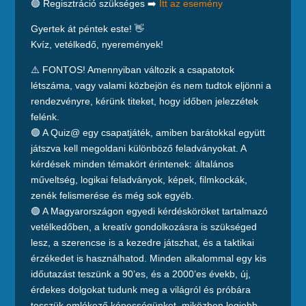
🟢 Regisztráció szükséges ➡️
Itt az esemény
Gyertek át péntek este! 👋
Kvíz, vetélkedő, nyeremények!
⚠️ FONTOS! Amennyiban változik a csapatotok
létszáma, vagy valami közbejön és nem tudtok eljönni a
rendezvényre, kérünk titeket, hogy időben jelezzétek
felénk.
🟢 A Quiz@ egy csapatjáték, amiben barátokkal együtt
játszva kell megoldani különböző feladványokat. A
kérdések minden témakört érintenek: általános
műveltség, logikai feladványok, képek, filmkockák,
zenék felismerése és még sok egyéb.
🟢 A Magyarországon egyedi kérdésköröket tartalmazó
vetélkedőben, a kreatív gondolkozásra is szükséged
lesz, a szerencse is a kezedre játszhat, és a taktikai
érzékedet is használhatod. Minden alkalommal egy kis
időutazást teszünk a 90’es, és a 2000’es évekb, új,
érdekes dolgokat tudunk meg a világról és próbára
tesszük emlékező képességünket, miközben legjobb