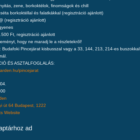
yitás, zene, borkoktélok, finomságok és chill
éta borkoktéllal és falatkákkal (regisztráció ajánlott)
 (regisztráció ajánlott)
gyenes
500 Ft, regisztráció ajánlott
ményt, hogy ne maradj le a részletekről!
 Budafoki Pincejárat kisbusszal vagy a 33, 144, 213, 214-es buszokka
nál.
IÓ ÉS ASZTALFOGLALÁS:
rgarden.hu/pincejarat
 04.
:00
rden
i út 64 Budapest, 1222
ts Website
naptárhoz ad