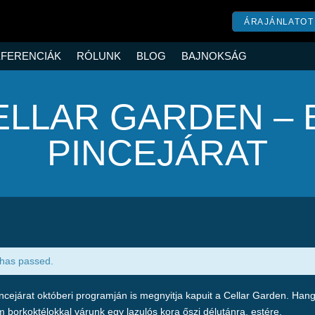
ÁRAJÁNLATOT
FERENCIÁK
RÓLUNK
BLOG
BAJNOKSÁG
ELLAR GARDEN – 
PINCEJÁRAT
 has passed.
ncejárat októberi programján is megnyitja kapuit a Cellar Garden. Han
m borkoktélokkal várunk egy lazulós kora őszi délutánra, estére.