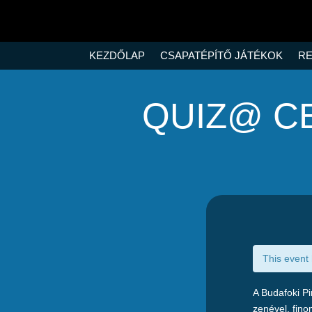
KEZDŐLAP
CSAPATÉPÍTŐ JÁTÉKOK
RE
QUIZ@ C
This event
A Budafoki Pi
zenével, fino