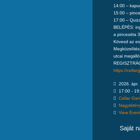
14:00 – kapun
15:00 – pinces
17:00 – Quiz@
BELÉPÉS: in
a pinceséta 3.
Kövesd az ese
Megközelítés:
utcai megálló
REGISZTRÁC
https://cella
2026. ápr.
17:00 - 19
Cellar Ga
Nagytétény
View Even
Saját 