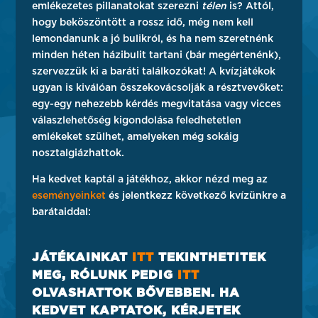
emlékezetes pillanatokat szerezni
télen
is? Attól,
hogy beköszöntött a rossz idő, még nem kell
lemondanunk a jó bulikról, és ha nem szeretnénk
minden héten házibulit tartani (bár megértenénk),
szervezzük ki a baráti találkozókat! A kvízjátékok
ugyan is kiválóan összekovácsolják a résztvevőket:
egy-egy nehezebb kérdés megvitatása vagy vicces
válaszlehetőség kigondolása feledhetetlen
emlékeket szülhet, amelyeken még sokáig
nosztalgiázhattok.
Ha kedvet kaptál a játékhoz, akkor nézd meg az
eseményeinket
és jelentkezz következő kvízünkre a
barátaiddal:
JÁTÉKAINKAT
ITT
TEKINTHETITEK
MEG, RÓLUNK PEDIG
ITT
OLVASHATTOK BŐVEBBEN. HA
KEDVET KAPTATOK, KÉRJETEK