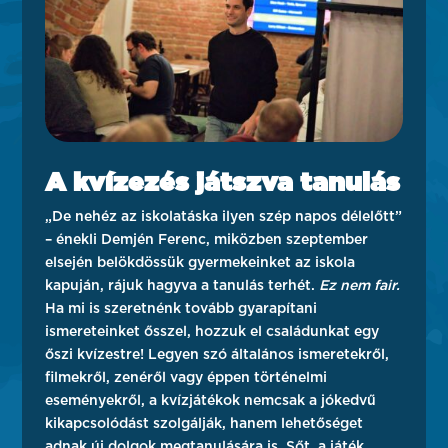
A kvízezés játszva tanulás
„De nehéz az iskolatáska ilyen szép napos délelőtt”
– énekli Demjén Ferenc, miközben szeptember
elsején belökdössük gyermekeinket az iskola
kapuján, rájuk hagyva a tanulás terhét.
Ez nem fair.
Ha mi is szeretnénk tovább gyarapítani
ismereteinket ősszel, hozzuk el családunkat egy
őszi kvízestre! Legyen szó általános ismeretekről,
filmekről, zenéről vagy éppen történelmi
eseményekről, a kvízjátékok nemcsak a jókedvű
kikapcsolódást szolgálják, hanem lehetőséget
adnak új dolgok megtanulására is. Sőt, a játék