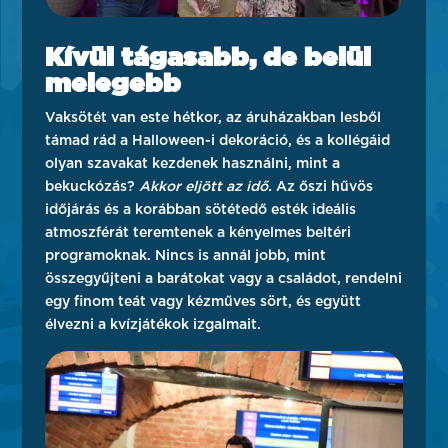
Kívül tágasabb, de belül
melegebb
Vaksötét van este hétkor, az áruházakban lesből
támad rád a Halloween-i dekoráció, és a kollégáid
olyan szavakat kezdenek használni, mint a
bekuckózás?
Akkor eljött az idő.
Az őszi hűvös
időjárás és a korábban sötétedő esték ideális
atmoszférát teremtenek a kényelmes beltéri
programoknak. Nincs is annál jobb, mint
összegyűjteni a barátokat vagy a családot, rendelni
egy finom teát vagy kézműves sört, és együtt
élvezni a kvízjátékok izgalmait.