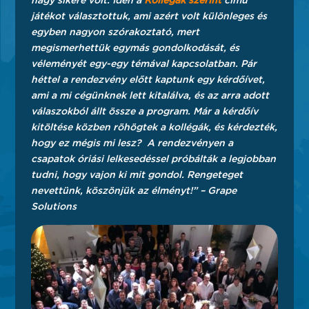
nagy sikere volt. Idén a
Kollégák szerint
című
játékot választottuk, ami azért volt különleges és
egyben nagyon szórakoztató, mert
megismerhettük egymás gondolkodását, és
véleményét egy-egy témával kapcsolatban. Pár
héttel a rendezvény előtt kaptunk egy kérdőívet,
ami a mi cégünknek lett kitalálva, és az arra adott
válaszokból állt össze a program. Már a kérdőív
kitöltése közben röhögtek a kollégák, és kérdezték,
hogy ez mégis mi lesz? A rendezvényen a
csapatok óriási lelkesedéssel próbálták a legjobban
tudni, hogy vajon ki mit gondol. Rengeteget
nevettünk, köszönjük az élményt!” – Grape
Solutions