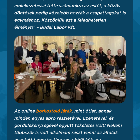
emlékezetessé tette számunkra az estét, a közös
döntések pedig közelebb hozták a csapattagokat is
egymáshoz. Köszönjük ezt a feledhetetlen
élményt!” – Budai Labor Kft.
Az online
borkostoló játék
, mint ötlet, annak
minden egyes apró részletével, üzenetével, és
gördülékenységével együtt tökéletes volt! Nekem
többször is volt alkalmam részt venni az általuk
vezetett Lame tasting-en, ebből kétszer