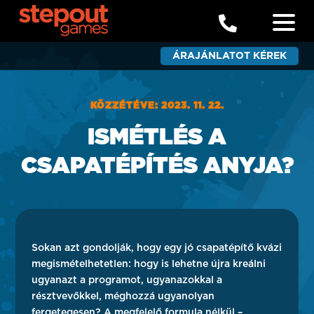

ÁRAJÁNLATOT KÉREK
KÖZZÉTÉVE: 2023. 11. 22.
ISMÉTLÉS A
CSAPATÉPÍTÉS ANYJA?
Sokan azt gondolják, hogy egy jó csapatépítő kvázi
megismételhetetlen: hogy is lehetne újra kreálni
ugyanazt a programot, ugyanazokkal a
résztvevőkkel, méghozzá ugyanolyan
fergetegesen? A megfelelő formula nélkül –