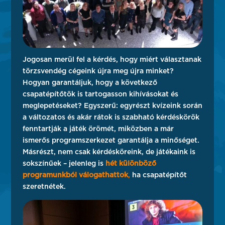
Jogosan merül fel a kérdés, hogy miért választanak
törzsvendég cégeink újra meg újra minket?
Hogyan garantáljuk, hogy a következő
csapatépítőtök is tartogasson kihívásokat és
meglepetéseket? Egyszerű: egyrészt kvízeink során
a változatos és akár rátok is szabható kérdéskörök
fenntartják a játék örömét, miközben a már
ismerős programszerkezet garantálja a minőséget.
Másrészt, nem csak kérdésköreink, de játékaink is
sokszínűek – jelenleg is
hét különböző
programunkból válogathattok
,
ha csapatépítőt
szeretnétek.