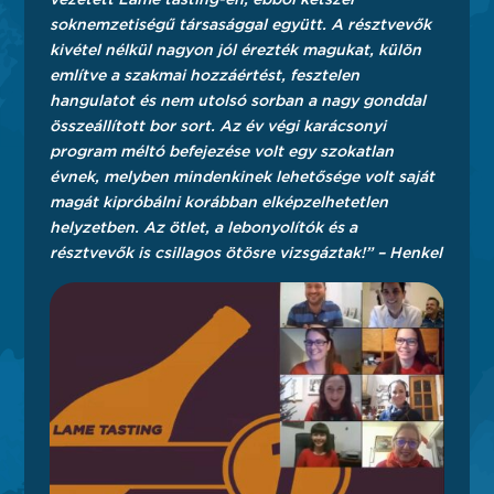
soknemzetiségű társasággal együtt. A résztvevők
kivétel nélkül nagyon jól érezték magukat, külön
említve a szakmai hozzáértést, fesztelen
hangulatot és nem utolsó sorban a nagy gonddal
összeállított bor sort. Az év végi karácsonyi
program méltó befejezése volt egy szokatlan
évnek, melyben mindenkinek lehetősége volt saját
magát kipróbálni korábban elképzelhetetlen
helyzetben. Az ötlet, a lebonyolítók és a
résztvevők is csillagos ötösre vizsgáztak!” – Henkel