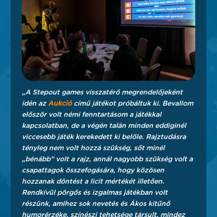
„A Stepout games visszatérő megrendelőjeként
idén az
Aukció
című játékot próbáltuk ki. Bevallom
először volt némi fenntartásom a játékkal
kapcsolatban, de a végén talán minden eddiginél
viccesebb játék kerekedett ki belőle. Rajztudásra
tényleg nem volt hozzá szükség, sőt minél
„bénább” volt a rajz, annál nagyobb szükség volt a
csapattagok összefogására, hogy közösen
hozzanak döntést a licit mértékét illetően.
Rendkívül pörgős és izgalmas játékban volt
részünk, amihez sok nevetés és Ákos kitűnő
humorérzéke, színészi tehetsége társult, mindez