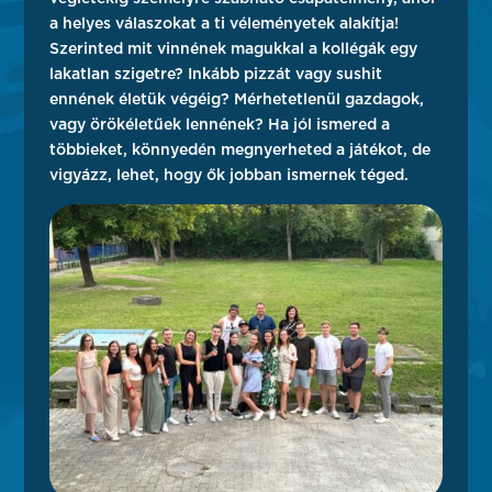
a helyes válaszokat a ti véleményetek alakítja!
Szerinted mit vinnének magukkal a kollégák egy
lakatlan szigetre? Inkább pizzát vagy sushit
ennének életük végéig? Mérhetetlenül gazdagok,
vagy örökéletűek lennének? Ha jól ismered a
többieket, könnyedén megnyerheted a játékot, de
vigyázz, lehet, hogy ők jobban ismernek téged.