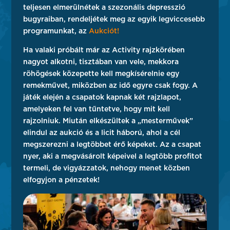
teljesen elmerülnétek a szezonális depresszió
bugyraiban, rendeljétek meg az egyik legviccesebb
programunkat, az
Aukciót!
Ha valaki próbált már az Activity rajzkörében
nagyot alkotni, tisztában van vele, mekkora
röhögések közepette kell megkísérelnie egy
remekművet, miközben az idő egyre csak fogy. A
játék elején a csapatok kapnak két rajzlapot,
amelyeken fel van tűntetve, hogy mit kell
rajzolniuk. Miután elkészültek a „mesterművek”
elindul az aukció és a licit háború, ahol a cél
megszerezni a legtöbbet érő képeket. Az a csapat
nyer, aki a megvásárolt képeivel a legtöbb profitot
termeli, de vigyázzatok, nehogy menet közben
elfogyjon a pénzetek!