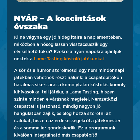
NYÁR – A koccintások
évszaka
Ki ne vágyna egy jó hideg italra a naplementében,
miközben a hőség lassan visszacsúszik egy
elviselhető fokra? Ezekre a nyári napokra ajánljuk
nektek a
Lame Tasting kóstoló játékunkat!
A sör és a humor szerelmesei egy nem mindennapi
játékban vehetnek részt nálunk: a csapatépítőkön
hatalmas sikert arat a komolytalan kóstolás komoly
kihívásokkal teli játéka, a Lame Tasting, hiszen
szinte minden elvárásnak megfelel. Nemzetközi
csapattal is játszható, mindig nagyon jó
hangulatban zajlik, és elég hozzá szeretni az
italokat, hiszen az érdekességekről a játékmester
és a sommelier gondoskodik. Ez a programunk
kiválóan integrálható más csapatépítő