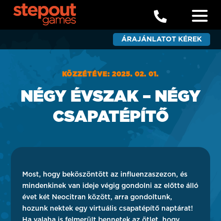

ÁRAJÁNLATOT KÉREK
KÖZZÉTÉVE: 2025. 02. 01.
NÉGY ÉVSZAK – NÉGY
CSAPATÉPÍTŐ
Most, hogy beköszöntött az influenzaszezon, és
mindenkinek van ideje végig gondolni az előtte álló
évet két Neocitran között, arra gondoltunk,
hozunk nektek egy virtuális csapatépítő naptárat!
Ha valaha is felmerült bennetek az ötlet, hogy