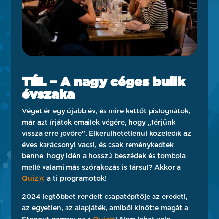
TÉL – A nagy céges bulik
évszaka
Véget ér egy újabb év, és mire kettőt pislognátok,
már azt írjátok emailek végére, hogy „térjünk
vissza erre jövőre”. Elkerülhetetlenül közeledik az
éves karácsonyi vacsi, és csak reménykedtek
benne, hogy idén a hosszú beszédek és tombola
mellé valami más szórakozás is társul? Akkor a
Quiz@
a ti programotok!
2024 legtöbbet rendelt csapatépítője az eredeti,
az egyetlen, az alapjáték, amiből kinőtte magát a