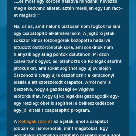
„…és most egy körben haladva mindenki nevezze
meg a kedvenc állatát, aztán meséljen egy fun fact-
et magáról!”
Na, ez az, amit nálunk biztosan nem fogtok hallani
egy csapatépítő alkalmával sem. A jégtörő játék
sokszor kínos feszengések közepette hadarva
letudott élettörténetek sora, ami senkinek nem
hiányzik egy átlag péntek délutánon. Mi ezen
csavartunk egyet, és létrehoztuk a Kollégák szerint
játékunkat, ami sokat segíthet egy új év elején
összehozni (vagy újra összehozni) a karácsonyi
leállás alatt szétszéledt csapatot. Arról nem is
beszélve, hogy a gazdasági év végével
előfordulhat, hogy új kollégákkal gazdagodik egy-
egy részleg: őket is segítheti a beilleszkedésben
egy jól eltalált csapatépítő program.
A
Kollégák szerint
az a játék, ahol a csapatot
jobban kell ismernetek, mint magatokat. Egy
végletekig személyre szabható csapatélmény, ahol