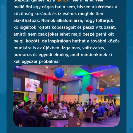
Stepout games: ez a
Quiz@
! Nem lehet vele
mellélőni egy céges bulin sem, hiszen a kérdések a
közönség korának és ízlésének megfelelően
alakíthatóak. Remek alkalom arra, hogy feltárjuk
kollégáitok rejtett képességeit és passzív tudását,
amiről nem csak jókat lehet majd beszélgetni két
bejgli között, de inspirálóan hathat a további közös
munkára is az újévben. Izgalmas, változatos,
humoros és egyedi élmény, amit mindenkinek ki
kell egyszer próbálnia!